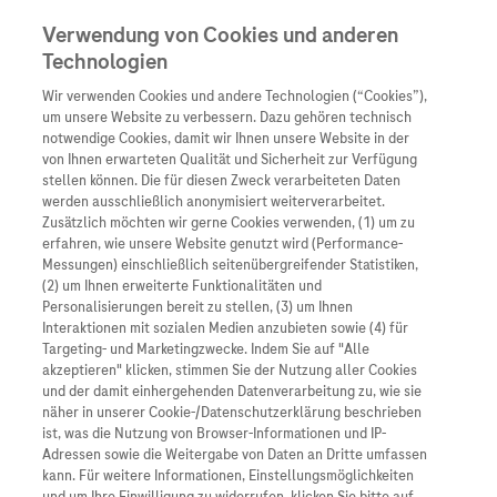
Verwendung von Cookies und anderen
Technologien
Wir verwenden Cookies und andere Technologien (“Cookies”),
Unternehmen
um unsere Website zu verbessern. Dazu gehören technisch
notwendige Cookies, damit wir Ihnen unsere Website in der
Innovation
von Ihnen erwarteten Qualität und Sicherheit zur Verfügung
stellen können. Die für diesen Zweck verarbeiteten Daten
Übersicht
Patienteninformati
werden ausschließlich anonymisiert weiterverarbeitet.
Übersicht
Arzneimittel
Zusätzlich möchten wir gerne Cookies verwenden, (1) um zu
Wer wir sind
erfahren, wie unsere Website genutzt wird (Performance-
Übersicht
Diagnostik
Messungen) einschließlich seitenübergreifender Statistiken,
Für Anfragen benutzen Sie bitte das folgende Kontakt-
Forschung
Übersicht
(2) um Ihnen erweiterte Funktionalitäten und
Was uns antreibt
Formular und geben Sie bitte Ihre
Unser Service für Pat
Personalisierungen bereit zu stellen, (3) um Ihnen
Personalisierte Mediz
Kontaktinformationen an. Klicken Sie dann auf
Interaktionen mit sozialen Medien anzubieten sowie (4) für
Kontakt
Arzneimittel A-Z
Unsere Standorte
Targeting- und Marketingzwecke. Indem Sie auf "Alle
„Absenden“ und der zuständige Ansprechpartner
Informationen zu Kra
Presse
akzeptieren" klicken, stimmen Sie der Nutzung aller Cookies
Digitalisierung
erhält umgehend Ihre Anfrage und kümmert sich um die
und der damit einhergehenden Datenverarbeitung zu, wie sie
Roche Pipeline
Roche Stories
Karriere
Bearbeitung.
näher in unserer Cookie-/Datenschutzerklärung beschrieben
Diagnostik ist Vorsor
Blog Zukunftslabor
ist, was die Nutzung von Browser-Informationen und IP-
Roche Fachportal
Events
Adressen sowie die Weitergabe von Daten an Dritte umfassen
Mit * gekennzeichnete Felder müssen ausgefüllt
Klinische Studien
kann. Für weitere Informationen, Einstellungsmöglichkeiten
werden.