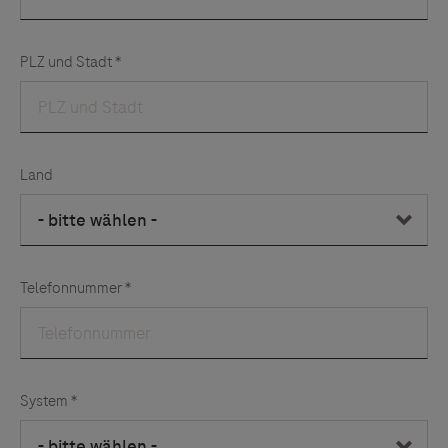
Links zu Websites Dritter werden im Sinne des
Servicegedankens angeboten. Der Herausgeber äußert
keine Meinung über den Inhalt von Websites Dritter und
lehnt ausdrücklich jegliche Verantwortung für
Drittinformationen und deren Verwendung ab.