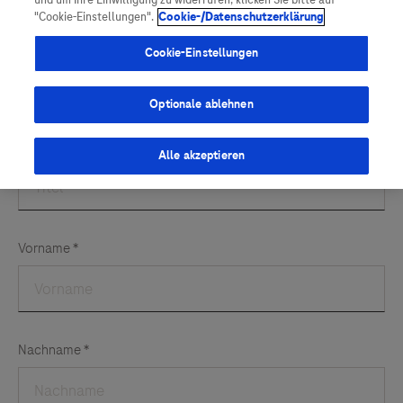
und um Ihre Einwilligung zu widerrufen, klicken Sie bitte auf
Vigilanz-Training
Podcast
"Cookie-Einstellungen".
Cookie-/Datenschutzerklärung
Cookie-Einstellungen
Optionale ablehnen
Alle akzeptieren