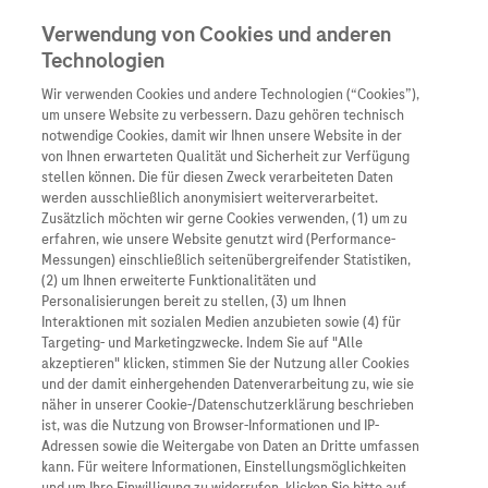
Verwendung von Cookies und anderen
Technologien
Wir verwenden Cookies und andere Technologien (“Cookies”),
Unternehmen
um unsere Website zu verbessern. Dazu gehören technisch
notwendige Cookies, damit wir Ihnen unsere Website in der
Innovation
von Ihnen erwarteten Qualität und Sicherheit zur Verfügung
stellen können. Die für diesen Zweck verarbeiteten Daten
Übersicht
Patienteninformati
werden ausschließlich anonymisiert weiterverarbeitet.
Übersicht
Arzneimittel
Zusätzlich möchten wir gerne Cookies verwenden, (1) um zu
Wer wir sind
erfahren, wie unsere Website genutzt wird (Performance-
Übersicht
Diagnostik
Messungen) einschließlich seitenübergreifender Statistiken,
Forschung
Übersicht
(2) um Ihnen erweiterte Funktionalitäten und
Was uns antreibt
Unser Service für Pat
Personalisierungen bereit zu stellen, (3) um Ihnen
Personalisierte Mediz
Interaktionen mit sozialen Medien anzubieten sowie (4) für
Kontakt
Arzneimittel A-Z
Eine Krebsbehandlung, die auf Basis genetischer
Unsere Standorte
Targeting- und Marketingzwecke. Indem Sie auf "Alle
Informationen zu Kra
Informationen und leistungsstarker Algorithmen
Presse
akzeptieren" klicken, stimmen Sie der Nutzung aller Cookies
Digitalisierung
und der damit einhergehenden Datenverarbeitung zu, wie sie
Roche Pipeline
auf die individuellen Bedürfnisse von Patient:innen
Roche Stories
Karriere
näher in unserer Cookie-/Datenschutzerklärung beschrieben
Diagnostik ist Vorsor
zugeschnitten ist. Das ist schon lange keine Utopie
Blog Zukunftslabor
ist, was die Nutzung von Browser-Informationen und IP-
Roche Fachportal
Events
mehr. Mit dem Ineinandergreifen von modernster
Adressen sowie die Weitergabe von Daten an Dritte umfassen
Klinische Studien
kann. Für weitere Informationen, Einstellungsmöglichkeiten
Diagnostik, hochpräzisen Arzneimitteln und