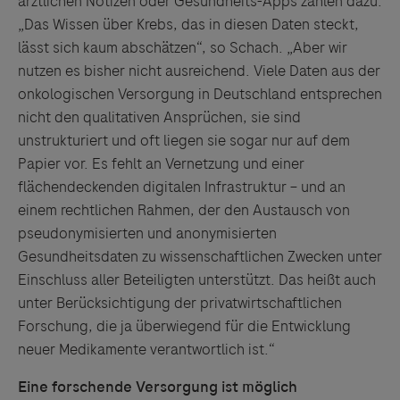
ärztlichen Notizen oder Gesundheits-Apps zählen dazu.
„Das Wissen über Krebs, das in diesen Daten steckt,
Links zu Websites Dritter werden im Sinne des
lässt sich kaum abschätzen“, so Schach. „Aber wir
Servicegedankens angeboten. Der Herausgeber äußert
nutzen es bisher nicht ausreichend. Viele Daten aus der
keine Meinung über den Inhalt von Websites Dritter und
onkologischen Versorgung in Deutschland entsprechen
lehnt ausdrücklich jegliche Verantwortung für
nicht den qualitativen Ansprüchen, sie sind
Drittinformationen und deren Verwendung ab.
unstrukturiert und oft liegen sie sogar nur auf dem
Papier vor. Es fehlt an Vernetzung und einer
flächendeckenden digitalen Infrastruktur – und an
einem rechtlichen Rahmen, der den Austausch von
pseudonymisierten und anonymisierten
Gesundheitsdaten zu wissenschaftlichen Zwecken unter
Einschluss aller Beteiligten unterstützt. Das heißt auch
unter Berücksichtigung der privatwirtschaftlichen
Forschung, die ja überwiegend für die Entwicklung
neuer Medikamente verantwortlich ist.“
Eine forschende Versorgung ist möglich