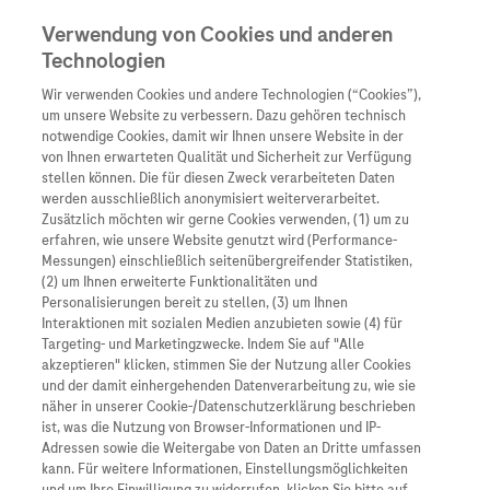
Verwendung von Cookies und anderen
Technologien
Wir verwenden Cookies und andere Technologien (“Cookies”),
Unternehmen
um unsere Website zu verbessern. Dazu gehören technisch
notwendige Cookies, damit wir Ihnen unsere Website in der
Innovation
von Ihnen erwarteten Qualität und Sicherheit zur Verfügung
stellen können. Die für diesen Zweck verarbeiteten Daten
Übersicht
Patienteninformati
werden ausschließlich anonymisiert weiterverarbeitet.
Übersicht
Arzneimittel
Zusätzlich möchten wir gerne Cookies verwenden, (1) um zu
Wer wir sind
erfahren, wie unsere Website genutzt wird (Performance-
Übersicht
Diagnostik
Messungen) einschließlich seitenübergreifender Statistiken,
Forschung
Übersicht
(2) um Ihnen erweiterte Funktionalitäten und
Was uns antreibt
Unser Service für Pat
Personalisierungen bereit zu stellen, (3) um Ihnen
Personalisierte Mediz
Interaktionen mit sozialen Medien anzubieten sowie (4) für
Kontakt
Arzneimittel A-Z
Unsere Standorte
Targeting- und Marketingzwecke. Indem Sie auf "Alle
Informationen zu Kra
Presse
akzeptieren" klicken, stimmen Sie der Nutzung aller Cookies
Digitalisierung
und der damit einhergehenden Datenverarbeitung zu, wie sie
Roche Pipeline
Roche Stories
Karriere
näher in unserer Cookie-/Datenschutzerklärung beschrieben
Diagnostik ist Vorsor
Blog Zukunftslabor
ist, was die Nutzung von Browser-Informationen und IP-
Roche Fachportal
Events
Adressen sowie die Weitergabe von Daten an Dritte umfassen
Klinische Studien
kann. Für weitere Informationen, Einstellungsmöglichkeiten