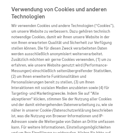
Verwendung von Cookies und anderen
Technologien
Wir verwenden Cookies und andere Technologien (“Cookies”),
Unternehmen
um unsere Website zu verbessern. Dazu gehören technisch
notwendige Cookies, damit wir Ihnen unsere Website in der
Innovation
von Ihnen erwarteten Qualität und Sicherheit zur Verfügung
stellen können. Die für diesen Zweck verarbeiteten Daten
Übersicht
Patienteninformati
werden ausschließlich anonymisiert weiterverarbeitet.
Übersicht
Arzneimittel
Zusätzlich möchten wir gerne Cookies verwenden, (1) um zu
Wer wir sind
erfahren, wie unsere Website genutzt wird (Performance-
Übersicht
Diagnostik
Messungen) einschließlich seitenübergreifender Statistiken,
Forschung
Hier können Sie Ihre Erlebnisse in Zeiten der Corona-
Übersicht
(2) um Ihnen erweiterte Funktionalitäten und
Was uns antreibt
Unser Service für Pat
Personalisierungen bereit zu stellen, (3) um Ihnen
Pandemie und Ihre persönliche Helden-Geschichte
Personalisierte Mediz
Interaktionen mit sozialen Medien anzubieten sowie (4) für
Kontakt
schreiben.*
Arzneimittel A-Z
Unsere Standorte
Targeting- und Marketingzwecke. Indem Sie auf "Alle
Informationen zu Kra
Wir sind schon sehr gespannt.
Presse
akzeptieren" klicken, stimmen Sie der Nutzung aller Cookies
Digitalisierung
und der damit einhergehenden Datenverarbeitung zu, wie sie
Roche Pipeline
Roche Stories
Karriere
näher in unserer Cookie-/Datenschutzerklärung beschrieben
Diagnostik ist Vorsor
Blog Zukunftslabor
ist, was die Nutzung von Browser-Informationen und IP-
Roche Fachportal
Events
Adressen sowie die Weitergabe von Daten an Dritte umfassen
Klinische Studien
kann. Für weitere Informationen, Einstellungsmöglichkeiten