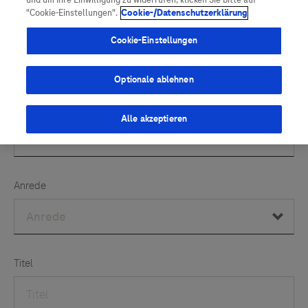
und um Ihre Einwilligung zu widerrufen, klicken Sie bitte auf
Vigilanz-Training
Podcast
"Cookie-Einstellungen".
Cookie-/Datenschutzerklärung
Cookie-Einstellungen
Optionale ablehnen
Alle akzeptieren