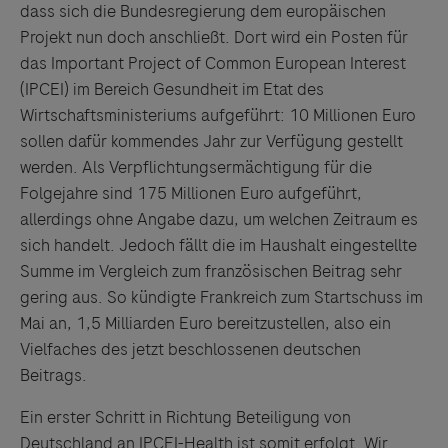
dass sich die Bundesregierung dem europäischen
Projekt nun doch anschließt. Dort wird ein Posten für
das Important Project of Common European Interest
Links zu Websites Dritter werden im Sinne des
(IPCEI) im Bereich Gesundheit im Etat des
Servicegedankens angeboten. Der Herausgeber äußert
Wirtschaftsministeriums aufgeführt: 10 Millionen Euro
keine Meinung über den Inhalt von Websites Dritter und
sollen dafür kommendes Jahr zur Verfügung gestellt
lehnt ausdrücklich jegliche Verantwortung für
werden. Als Verpflichtungsermächtigung für die
Drittinformationen und deren Verwendung ab.
Folgejahre sind 175 Millionen Euro aufgeführt,
allerdings ohne Angabe dazu, um welchen Zeitraum es
sich handelt. Jedoch fällt die im Haushalt eingestellte
Summe im Vergleich zum französischen Beitrag sehr
gering aus. So kündigte Frankreich zum Startschuss im
Mai an, 1,5 Milliarden Euro bereitzustellen, also ein
Vielfaches des jetzt beschlossenen deutschen
Beitrags.
Ein erster Schritt in Richtung Beteiligung von
Deutschland an IPCEI-Health ist somit erfolgt. Wir