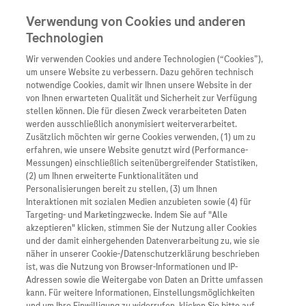
Verwendung von Cookies und anderen
Technologien
Wir verwenden Cookies und andere Technologien (“Cookies”),
Unternehmen
um unsere Website zu verbessern. Dazu gehören technisch
notwendige Cookies, damit wir Ihnen unsere Website in der
Innovation
von Ihnen erwarteten Qualität und Sicherheit zur Verfügung
stellen können. Die für diesen Zweck verarbeiteten Daten
Übersicht
Patienteninformati
werden ausschließlich anonymisiert weiterverarbeitet.
Übersicht
Arzneimittel
Zusätzlich möchten wir gerne Cookies verwenden, (1) um zu
Wer wir sind
erfahren, wie unsere Website genutzt wird (Performance-
Übersicht
Diagnostik
Messungen) einschließlich seitenübergreifender Statistiken,
Forschung
Übersicht
(2) um Ihnen erweiterte Funktionalitäten und
Was uns antreibt
Unser Service für Pat
Personalisierungen bereit zu stellen, (3) um Ihnen
Personalisierte Mediz
Interaktionen mit sozialen Medien anzubieten sowie (4) für
Kontakt
Arzneimittel A-Z
Unsere Standorte
Targeting- und Marketingzwecke. Indem Sie auf "Alle
Informationen zu Kra
P
Presse
akzeptieren" klicken, stimmen Sie der Nutzung aller Cookies
Digitalisierung
olitische Arbeit für den Stellenwert
und der damit einhergehenden Datenverarbeitung zu, wie sie
Roche Pipeline
Roche Stories
Karriere
der Gesundheitswirtschaft zeigt
näher in unserer Cookie-/Datenschutzerklärung beschrieben
Diagnostik ist Vorsor
Blog Zukunftslabor
ist, was die Nutzung von Browser-Informationen und IP-
Erfolge: Deutschland beteiligt sich nun
Roche Fachportal
Events
Adressen sowie die Weitergabe von Daten an Dritte umfassen
Klinische Studien
doch am IPCEI Health
kann. Für weitere Informationen, Einstellungsmöglichkeiten