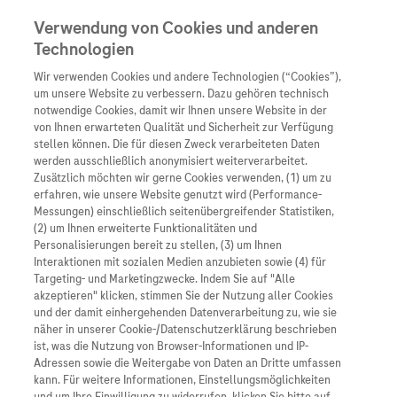
Verwendung von Cookies und anderen
Technologien
Wir verwenden Cookies und andere Technologien (“Cookies”),
Unternehmen
um unsere Website zu verbessern. Dazu gehören technisch
notwendige Cookies, damit wir Ihnen unsere Website in der
Innovation
von Ihnen erwarteten Qualität und Sicherheit zur Verfügung
stellen können. Die für diesen Zweck verarbeiteten Daten
Übersicht
Patienteninformati
werden ausschließlich anonymisiert weiterverarbeitet.
Übersicht
Arzneimittel
Zusätzlich möchten wir gerne Cookies verwenden, (1) um zu
Wer wir sind
erfahren, wie unsere Website genutzt wird (Performance-
Übersicht
Diagnostik
Messungen) einschließlich seitenübergreifender Statistiken,
Forschung
Übersicht
(2) um Ihnen erweiterte Funktionalitäten und
Was uns antreibt
Unser Service für Pat
Personalisierungen bereit zu stellen, (3) um Ihnen
Personalisierte Mediz
Interaktionen mit sozialen Medien anzubieten sowie (4) für
Kontakt
Arzneimittel A-Z
Unsere Standorte
Targeting- und Marketingzwecke. Indem Sie auf "Alle
Informationen zu Kra
Presse
akzeptieren" klicken, stimmen Sie der Nutzung aller Cookies
Digitalisierung
und der damit einhergehenden Datenverarbeitung zu, wie sie
Roche Pipeline
Roche Stories
Karriere
näher in unserer Cookie-/Datenschutzerklärung beschrieben
Diagnostik ist Vorsor
Blog Zukunftslabor
ist, was die Nutzung von Browser-Informationen und IP-
Roche Fachportal
Events
Adressen sowie die Weitergabe von Daten an Dritte umfassen
Klinische Studien
kann. Für weitere Informationen, Einstellungsmöglichkeiten