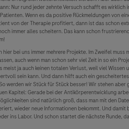
sgeber äußert keine Meinung über den Inhalt von Websit
ann: Nur rund jeder zehnte Versuch schafft es wirklich in 
 ausdrücklich jegliche Verantwortung für Drittinforma
 Patienten. Wenn es da positive Rückmeldungen von eine
deren Verwendung ab.
tient von der Therapie profitiert, dann ist das schon ex
och immer alles scheitern. Das kann schon frustrierend
m!
n hier bei uns immer mehrere Projekte. Im Zweifel muss 
assen, auch wenn man schon sehr viel Zeit in so ein Proje
s meist ja auch keinen totalen Verlust, weil viel Wissen
ertvoll sein kann. Und dann hilft auch ein gescheitertes
So werden wir Stück für Stück besser! Wir stehen aber 
en Kapitel: Gerade bei der Antikörperentwicklung arbei
glichkeiten sind natürlich groß, dass man mit den Date
riert, wieder neue Informationen bekommt. Und damit br
eder ins Labor. Und schon startet die nächste Runde, d