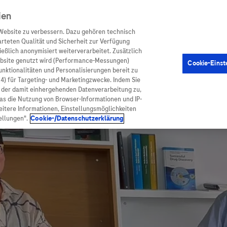
ien
Website zu verbessern. Dazu gehören technisch
arteten Qualität und Sicherheit zur Verfügung
eßlich anonymisiert weiterverarbeitet. Zusätzlich
ebsite genutzt wird (Performance-Messungen)
Cookie-Einst
en
Arzneimittel
Diagnostik
Funktionalitäten und Personalisierungen bereit zu
(4) für Targeting- und Marketingzwecke. Indem Sie
nd der damit einhergehenden Datenverarbeitung zu,
was die Nutzung von Browser-Informationen und IP-
itere Informationen, Einstellungsmöglichkeiten
ellungen".
Cookie-/Datenschutzerklärung
ionen
Arzneimittel
atient:innen
Arzneimittel A-Z
rankheiten
Roche Pipeline
orge
Roche Fachportal