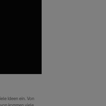
iele Ideen ein. Von
 angeboten.
avon kommen viele