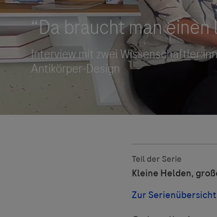
Roche Stories
Blog Zukunftslabor
Klinische Studien
Events
Podcast