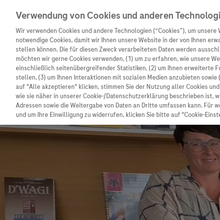
Verwendung von Cookies und anderen Technolog
Wir verwenden Cookies und andere Technologien (“Cookies”), um unsere 
notwendige Cookies, damit wir Ihnen unsere Website in der von Ihnen erw
stellen können. Die für diesen Zweck verarbeiteten Daten werden ausschli
möchten wir gerne Cookies verwenden, (1) um zu erfahren, wie unsere W
Unternehmen
Innovation
Patienteninformation
einschließlich seitenübergreifender Statistiken, (2) um Ihnen erweiterte 
stellen, (3) um Ihnen Interaktionen mit sozialen Medien anzubieten sowie 
auf "Alle akzeptieren" klicken, stimmen Sie der Nutzung aller Cookies u
wie sie näher in unserer Cookie-/Datenschutzerklärung beschrieben ist, 
Adressen sowie die Weitergabe von Daten an Dritte umfassen kann. Für we
und um Ihre Einwilligung zu widerrufen, klicken Sie bitte auf "Cookie-Einst
Unternehmen
Innovation
Patienteninformat
Wer wir sind
Forschung
Unser Service für P
Was uns antreibt
Personalisierte Medizin
Informationen zu K
Unsere Standorte
Digitalisierung
Diagnostik ist Vors