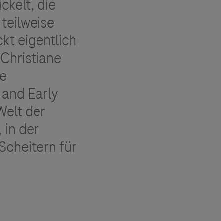
ckelt, die
teilweise
kt eigentlich
 Christiane
de
 and Early
Welt der
 in der
Scheitern für