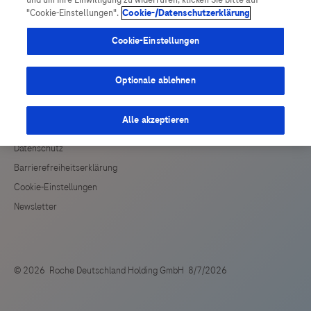
und um Ihre Einwilligung zu widerrufen, klicken Sie bitte auf
Vigilanz-Training
Podcast
Drittinformationen und deren Verwendung ab.
"Cookie-Einstellungen".
Cookie-/Datenschutzerklärung
Cookie-Einstellungen
Optionale ablehnen
Alle akzeptieren