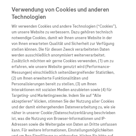
Verwendung von Cookies und anderen
Technologien
Wir verwenden Cookies und andere Technologien (“Cookies”),
Unternehmen
um unsere Website zu verbessern. Dazu gehören technisch
notwendige Cookies, damit wir Ihnen unsere Website in der
Innovation
von Ihnen erwarteten Qualität und Sicherheit zur Verfügung
stellen können. Die für diesen Zweck verarbeiteten Daten
Übersicht
Patienteninformati
werden ausschließlich anonymisiert weiterverarbeitet.
Übersicht
Arzneimittel
Zusätzlich möchten wir gerne Cookies verwenden, (1) um zu
Wer wir sind
erfahren, wie unsere Website genutzt wird (Performance-
Übersicht
Diagnostik
Messungen) einschließlich seitenübergreifender Statistiken,
Forschung
Übersicht
(2) um Ihnen erweiterte Funktionalitäten und
Was uns antreibt
Unser Service für Pat
Personalisierungen bereit zu stellen, (3) um Ihnen
Personalisierte Mediz
Interaktionen mit sozialen Medien anzubieten sowie (4) für
Kontakt
Arzneimittel A-Z
Unsere Standorte
Targeting- und Marketingzwecke. Indem Sie auf "Alle
Informationen zu Kra
Presse
akzeptieren" klicken, stimmen Sie der Nutzung aller Cookies
Digitalisierung
und der damit einhergehenden Datenverarbeitung zu, wie sie
Links zu Websites Dritter werden im Sinne des
Roche Pipeline
Roche Stories
Karriere
näher in unserer Cookie-/Datenschutzerklärung beschrieben
Diagnostik ist Vorsor
Servicegedankens angeboten. Der Herausgeber äußert
Blog Zukunftslabor
ist, was die Nutzung von Browser-Informationen und IP-
Roche Fachportal
keine Meinung über den Inhalt von Websites Dritter und
Events
Adressen sowie die Weitergabe von Daten an Dritte umfassen
Klinische Studien
kann. Für weitere Informationen, Einstellungsmöglichkeiten
lehnt ausdrücklich jegliche Verantwortung für