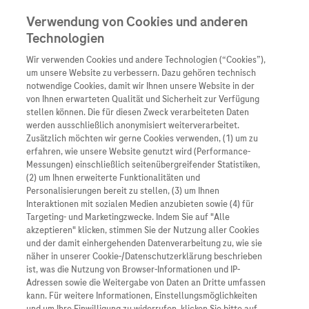
Verwendung von Cookies und anderen
Technologien
Wir verwenden Cookies und andere Technologien (“Cookies”),
Unternehmen
um unsere Website zu verbessern. Dazu gehören technisch
notwendige Cookies, damit wir Ihnen unsere Website in der
Innovation
von Ihnen erwarteten Qualität und Sicherheit zur Verfügung
stellen können. Die für diesen Zweck verarbeiteten Daten
Übersicht
Patienteninformati
werden ausschließlich anonymisiert weiterverarbeitet.
Übersicht
Arzneimittel
Zusätzlich möchten wir gerne Cookies verwenden, (1) um zu
Wer wir sind
erfahren, wie unsere Website genutzt wird (Performance-
Übersicht
Diagnostik
Messungen) einschließlich seitenübergreifender Statistiken,
Forschung
Übersicht
(2) um Ihnen erweiterte Funktionalitäten und
Was uns antreibt
Unser Service für Pat
Personalisierungen bereit zu stellen, (3) um Ihnen
Personalisierte Mediz
Interaktionen mit sozialen Medien anzubieten sowie (4) für
Kontakt
Arzneimittel A-Z
Unsere Standorte
Targeting- und Marketingzwecke. Indem Sie auf "Alle
Informationen zu Kra
Presse
akzeptieren" klicken, stimmen Sie der Nutzung aller Cookies
Digitalisierung
und der damit einhergehenden Datenverarbeitung zu, wie sie
Links zu Websites Dritter werden im Sinne des
Roche Pipeline
Roche Stories
Karriere
näher in unserer Cookie-/Datenschutzerklärung beschrieben
Diagnostik ist Vorsor
Servicegedankens angeboten. Der Herausgeber äußert
Blog Zukunftslabor
ist, was die Nutzung von Browser-Informationen und IP-
Roche Fachportal
keine Meinung über den Inhalt von Websites Dritter und
Events
Adressen sowie die Weitergabe von Daten an Dritte umfassen
Klinische Studien
kann. Für weitere Informationen, Einstellungsmöglichkeiten
lehnt ausdrücklich jegliche Verantwortung für