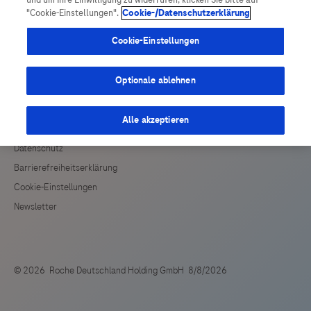
und um Ihre Einwilligung zu widerrufen, klicken Sie bitte auf
Vigilanz-Training
Podcast
Drittinformationen und deren Verwendung ab.
"Cookie-Einstellungen".
Cookie-/Datenschutzerklärung
Cookie-Einstellungen
Optionale ablehnen
Alle akzeptieren