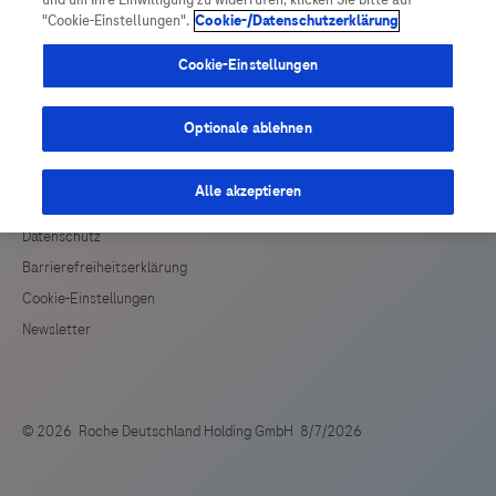
und um Ihre Einwilligung zu widerrufen, klicken Sie bitte auf
Vigilanz-Training
Podcast
Drittinformationen und deren Verwendung ab.
"Cookie-Einstellungen".
Cookie-/Datenschutzerklärung
Cookie-Einstellungen
Optionale ablehnen
Alle akzeptieren