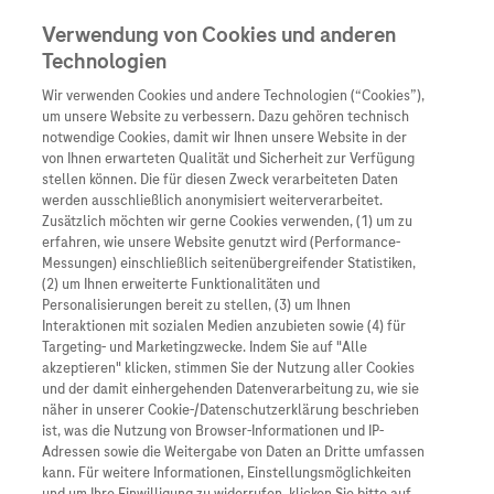
Verwendung von Cookies und anderen
Technologien
Wir verwenden Cookies und andere Technologien (“Cookies”),
Unternehmen
um unsere Website zu verbessern. Dazu gehören technisch
notwendige Cookies, damit wir Ihnen unsere Website in der
Innovation
von Ihnen erwarteten Qualität und Sicherheit zur Verfügung
stellen können. Die für diesen Zweck verarbeiteten Daten
Übersicht
Patienteninformati
werden ausschließlich anonymisiert weiterverarbeitet.
Übersicht
Arzneimittel
Zusätzlich möchten wir gerne Cookies verwenden, (1) um zu
Wer wir sind
erfahren, wie unsere Website genutzt wird (Performance-
Übersicht
Diagnostik
Messungen) einschließlich seitenübergreifender Statistiken,
Forschung
Übersicht
(2) um Ihnen erweiterte Funktionalitäten und
Was uns antreibt
Unser Service für Pat
Personalisierungen bereit zu stellen, (3) um Ihnen
Personalisierte Mediz
Interaktionen mit sozialen Medien anzubieten sowie (4) für
Kontakt
Arzneimittel A-Z
Unsere Standorte
Targeting- und Marketingzwecke. Indem Sie auf "Alle
Informationen zu Kra
Presse
akzeptieren" klicken, stimmen Sie der Nutzung aller Cookies
Digitalisierung
und der damit einhergehenden Datenverarbeitung zu, wie sie
Links zu Websites Dritter werden im Sinne des
Roche Pipeline
Roche Stories
Karriere
näher in unserer Cookie-/Datenschutzerklärung beschrieben
Diagnostik ist Vorsor
Servicegedankens angeboten. Der Herausgeber äußert
Blog Zukunftslabor
ist, was die Nutzung von Browser-Informationen und IP-
Roche Fachportal
keine Meinung über den Inhalt von Websites Dritter und
Events
Adressen sowie die Weitergabe von Daten an Dritte umfassen
Klinische Studien
kann. Für weitere Informationen, Einstellungsmöglichkeiten
lehnt ausdrücklich jegliche Verantwortung für