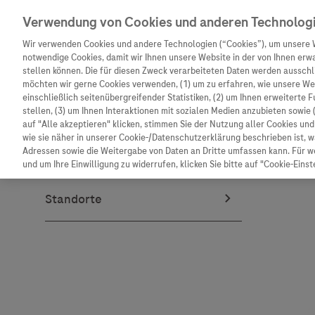
Verwendung von Cookies und anderen Technolog
Wir verwenden Cookies und andere Technologien (“Cookies”), um unsere 
notwendige Cookies, damit wir Ihnen unsere Website in der von Ihnen erw
stellen können. Die für diesen Zweck verarbeiteten Daten werden ausschli
möchten wir gerne Cookies verwenden, (1) um zu erfahren, wie unsere W
Unternehmen
Innovation
Patienteninformation
einschließlich seitenübergreifender Statistiken, (2) um Ihnen erweiterte 
stellen, (3) um Ihnen Interaktionen mit sozialen Medien anzubieten sowie 
auf "Alle akzeptieren" klicken, stimmen Sie der Nutzung aller Cookies u
wie sie näher in unserer Cookie-/Datenschutzerklärung beschrieben ist, 
Adressen sowie die Weitergabe von Daten an Dritte umfassen kann. Für we
und um Ihre Einwilligung zu widerrufen, klicken Sie bitte auf "Cookie-Einst
Unternehmen
Innovation
Patienteninformat
Wer wir sind
Forschung
Unser Service für P
Was uns antreibt
Personalisierte Medizin
Informationen zu K
Unsere Standorte
Digitalisierung
Diagnostik ist Vors