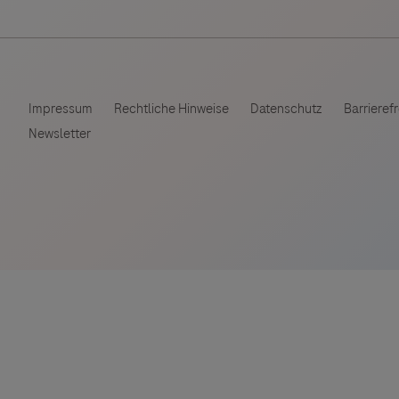
ebsites Dritter werden im Sinne des Servicegedankens
Vigilanz-Training
sgeber äußert keine Meinung über den Inhalt von Websit
 ausdrücklich jegliche Verantwortung für Drittinforma
deren Verwendung ab.