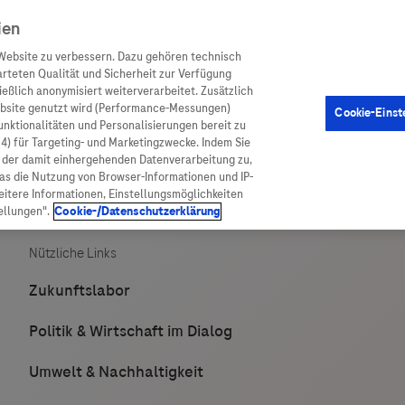
ien
Website zu verbessern. Dazu gehören technisch
arteten Qualität und Sicherheit zur Verfügung
eßlich anonymisiert weiterverarbeitet. Zusätzlich
ebsite genutzt wird (Performance-Messungen)
Cookie-Einst
en
Arzneimittel
Diagnostik
Funktionalitäten und Personalisierungen bereit zu
(4) für Targeting- und Marketingzwecke. Indem Sie
nd der damit einhergehenden Datenverarbeitung zu,
was die Nutzung von Browser-Informationen und IP-
itere Informationen, Einstellungsmöglichkeiten
ellungen".
Cookie-/Datenschutzerklärung
ionen
Arzneimittel
atient:innen
Arzneimittel A-Z
rankheiten
Roche Pipeline
orge
Roche Fachportal