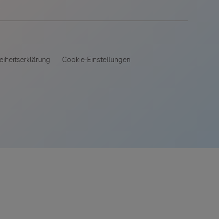
 angeboten.
es Dritter
tionen und