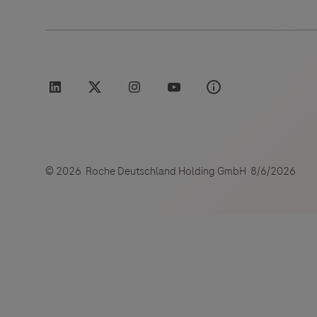
Links zu W
Roche Stories
Blog Zukunftslabor
Klinische Studien
Der Herau
und lehnt
Events
Podcast