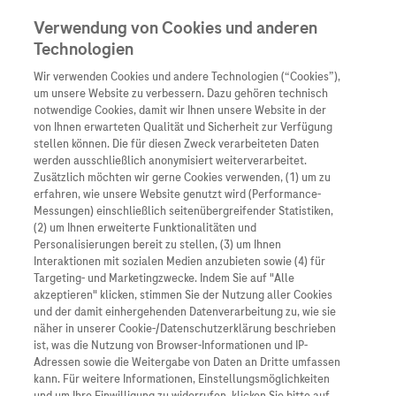
Verwendung von Cookies und anderen
Technologien
Wir verwenden Cookies und andere Technologien (“Cookies”),
Unternehmen
um unsere Website zu verbessern. Dazu gehören technisch
notwendige Cookies, damit wir Ihnen unsere Website in der
Innovation
von Ihnen erwarteten Qualität und Sicherheit zur Verfügung
stellen können. Die für diesen Zweck verarbeiteten Daten
Übersicht
Patienteninformati
werden ausschließlich anonymisiert weiterverarbeitet.
Übersicht
Arzneimittel
Zusätzlich möchten wir gerne Cookies verwenden, (1) um zu
Wer wir sind
erfahren, wie unsere Website genutzt wird (Performance-
Übersicht
Diagnostik
Messungen) einschließlich seitenübergreifender Statistiken,
Forschung
Übersicht
(2) um Ihnen erweiterte Funktionalitäten und
Was uns antreibt
Unser Service für Pat
Personalisierungen bereit zu stellen, (3) um Ihnen
Personalisierte Mediz
Interaktionen mit sozialen Medien anzubieten sowie (4) für
Kontakt
Arzneimittel A-Z
Unsere Standorte
Targeting- und Marketingzwecke. Indem Sie auf "Alle
Informationen zu Kra
Presse
akzeptieren" klicken, stimmen Sie der Nutzung aller Cookies
Digitalisierung
und der damit einhergehenden Datenverarbeitung zu, wie sie
Roche Pipeline
Roche Stories
Karriere
näher in unserer Cookie-/Datenschutzerklärung beschrieben
Links zu Websites Dritter werden im Sinne des
Diagnostik ist Vorsor
Blog Zukunftslabor
ist, was die Nutzung von Browser-Informationen und IP-
Servicegedankens angeboten. Der Herausgeber äußert
Roche Fachportal
Events
Adressen sowie die Weitergabe von Daten an Dritte umfassen
Klinische Studien
keine Meinung über den Inhalt von Websites Dritter und
kann. Für weitere Informationen, Einstellungsmöglichkeiten