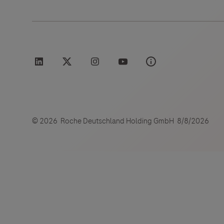
Links zu W
Roche Stories
Blog Zukunftslabor
Klinische Studien
Der Herau
und lehnt
Events
Podcast