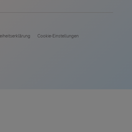
 angeboten.
es Dritter
tionen und