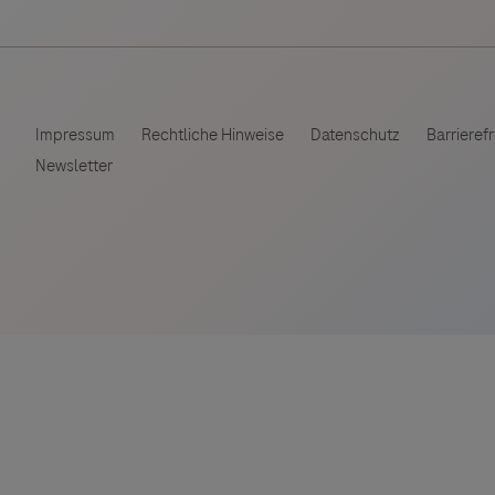
ebsites Dritter werden im Sinne des Servicegedankens
Vigilanz-Training
sgeber äußert keine Meinung über den Inhalt von Websit
 ausdrücklich jegliche Verantwortung für Drittinforma
deren Verwendung ab.