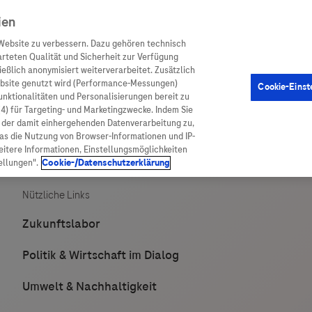
ien
Website zu verbessern. Dazu gehören technisch
arteten Qualität und Sicherheit zur Verfügung
eßlich anonymisiert weiterverarbeitet. Zusätzlich
ebsite genutzt wird (Performance-Messungen)
Cookie-Einst
en
Arzneimittel
Diagnostik
Funktionalitäten und Personalisierungen bereit zu
(4) für Targeting- und Marketingzwecke. Indem Sie
nd der damit einhergehenden Datenverarbeitung zu,
was die Nutzung von Browser-Informationen und IP-
itere Informationen, Einstellungsmöglichkeiten
ellungen".
Cookie-/Datenschutzerklärung
ionen
Arzneimittel
atient:innen
Arzneimittel A-Z
rankheiten
Roche Pipeline
orge
Roche Fachportal