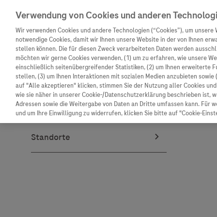
Verwendung von Cookies und anderen Technolog
Wir verwenden Cookies und andere Technologien (“Cookies”), um unsere 
notwendige Cookies, damit wir Ihnen unsere Website in der von Ihnen erw
stellen können. Die für diesen Zweck verarbeiteten Daten werden ausschli
möchten wir gerne Cookies verwenden, (1) um zu erfahren, wie unsere W
Unternehmen
Innovation
Patienteninformation
einschließlich seitenübergreifender Statistiken, (2) um Ihnen erweiterte 
stellen, (3) um Ihnen Interaktionen mit sozialen Medien anzubieten sowie 
auf "Alle akzeptieren" klicken, stimmen Sie der Nutzung aller Cookies u
wie sie näher in unserer Cookie-/Datenschutzerklärung beschrieben ist, 
Adressen sowie die Weitergabe von Daten an Dritte umfassen kann. Für we
und um Ihre Einwilligung zu widerrufen, klicken Sie bitte auf "Cookie-Einst
Unternehmen
Innovation
Patienteninformat
Wer wir sind
Forschung
Unser Service für P
Was uns antreibt
Personalisierte Medizin
Informationen zu K
Unsere Standorte
Digitalisierung
Diagnostik ist Vors