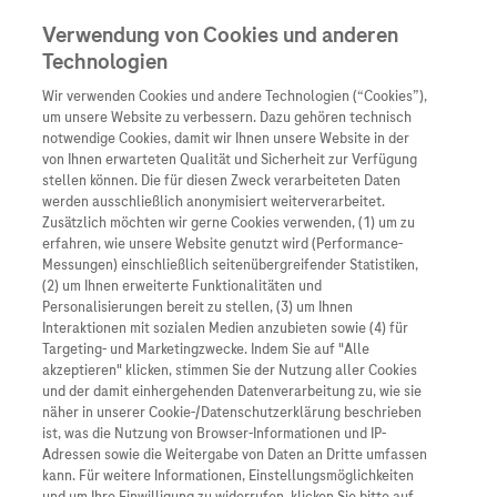
Verwendung von Cookies und anderen
Technologien
Wir verwenden Cookies und andere Technologien (“Cookies”),
Unternehmen
um unsere Website zu verbessern. Dazu gehören technisch
notwendige Cookies, damit wir Ihnen unsere Website in der
Innovation
von Ihnen erwarteten Qualität und Sicherheit zur Verfügung
stellen können. Die für diesen Zweck verarbeiteten Daten
Übersicht
Patienteninformati
werden ausschließlich anonymisiert weiterverarbeitet.
Übersicht
Arzneimittel
Zusätzlich möchten wir gerne Cookies verwenden, (1) um zu
Wer wir sind
erfahren, wie unsere Website genutzt wird (Performance-
Übersicht
Diagnostik
Messungen) einschließlich seitenübergreifender Statistiken,
Forschung
Übersicht
(2) um Ihnen erweiterte Funktionalitäten und
Was uns antreibt
Unser Service für Pat
Personalisierungen bereit zu stellen, (3) um Ihnen
Personalisierte Mediz
Interaktionen mit sozialen Medien anzubieten sowie (4) für
Kontakt
Arzneimittel A-Z
Unsere Standorte
Targeting- und Marketingzwecke. Indem Sie auf "Alle
Informationen zu Kra
Presse
akzeptieren" klicken, stimmen Sie der Nutzung aller Cookies
Digitalisierung
und der damit einhergehenden Datenverarbeitung zu, wie sie
Roche Pipeline
Roche Stories
Karriere
näher in unserer Cookie-/Datenschutzerklärung beschrieben
Diagnostik ist Vorsor
Blog Zukunftslabor
ist, was die Nutzung von Browser-Informationen und IP-
Roche Fachportal
Events
Adressen sowie die Weitergabe von Daten an Dritte umfassen
Klinische Studien
kann. Für weitere Informationen, Einstellungsmöglichkeiten