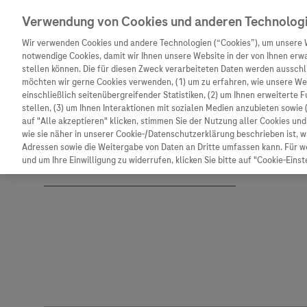
Verwendung von Cookies und anderen Technolog
Wir verwenden Cookies und andere Technologien (“Cookies”), um unsere 
notwendige Cookies, damit wir Ihnen unsere Website in der von Ihnen erw
stellen können. Die für diesen Zweck verarbeiteten Daten werden ausschli
möchten wir gerne Cookies verwenden, (1) um zu erfahren, wie unsere W
Unternehmen
Innovation
Patienteninformation
einschließlich seitenübergreifender Statistiken, (2) um Ihnen erweiterte 
stellen, (3) um Ihnen Interaktionen mit sozialen Medien anzubieten sowie 
auf "Alle akzeptieren" klicken, stimmen Sie der Nutzung aller Cookies u
wie sie näher in unserer Cookie-/Datenschutzerklärung beschrieben ist, 
Adressen sowie die Weitergabe von Daten an Dritte umfassen kann. Für we
und um Ihre Einwilligung zu widerrufen, klicken Sie bitte auf "Cookie-Einst
Unternehmen
Innovation
Patienteninformat
Wer wir sind
Forschung
Unser Service für P
Was uns antreibt
Personalisierte Medizin
Informationen zu K
Unsere Standorte
Digitalisierung
Diagnostik ist Vors