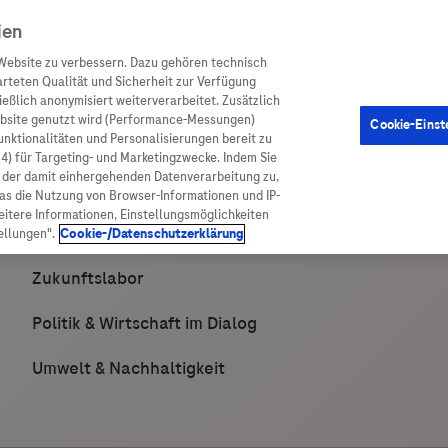
ien
Website zu verbessern. Dazu gehören technisch
arteten Qualität und Sicherheit zur Verfügung
eßlich anonymisiert weiterverarbeitet. Zusätzlich
ebsite genutzt wird (Performance-Messungen)
Cookie-Einst
en
Arzneimittel
Diagnostik
Funktionalitäten und Personalisierungen bereit zu
(4) für Targeting- und Marketingzwecke. Indem Sie
nd der damit einhergehenden Datenverarbeitung zu,
was die Nutzung von Browser-Informationen und IP-
itere Informationen, Einstellungsmöglichkeiten
ellungen".
Cookie-/Datenschutzerklärung
ionen
Arzneimittel
atient:innen
Arzneimittel A-Z
rankheiten
Roche Pipeline
orge
Roche Fachportal