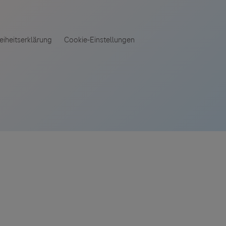
 angeboten.
es Dritter
tionen und