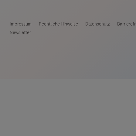
ebsites Dritter werden im Sinne des Servicegedankens
Vigilanz-Training
sgeber äußert keine Meinung über den Inhalt von Websit
 ausdrücklich jegliche Verantwortung für Drittinforma
deren Verwendung ab.