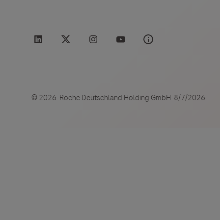
Links zu W
Roche Stories
Blog Zukunftslabor
Klinische Studien
Der Herau
und lehnt
Events
Podcast