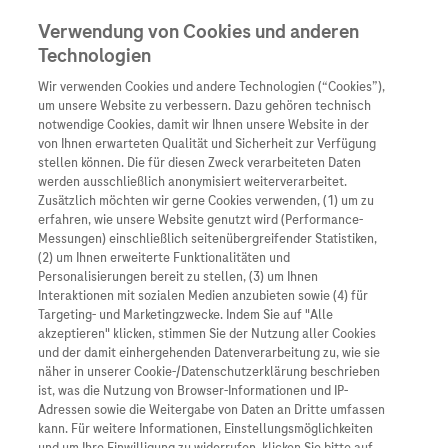
Verwendung von Cookies und anderen
Technologien
Wir verwenden Cookies und andere Technologien (“Cookies”),
Unternehmen
um unsere Website zu verbessern. Dazu gehören technisch
notwendige Cookies, damit wir Ihnen unsere Website in der
Innovation
von Ihnen erwarteten Qualität und Sicherheit zur Verfügung
stellen können. Die für diesen Zweck verarbeiteten Daten
Übersicht
Patienteninformati
werden ausschließlich anonymisiert weiterverarbeitet.
Übersicht
Arzneimittel
Zusätzlich möchten wir gerne Cookies verwenden, (1) um zu
Wer wir sind
erfahren, wie unsere Website genutzt wird (Performance-
Übersicht
Diagnostik
Messungen) einschließlich seitenübergreifender Statistiken,
Forschung
Übersicht
(2) um Ihnen erweiterte Funktionalitäten und
Was uns antreibt
Unser Service für Pat
Personalisierungen bereit zu stellen, (3) um Ihnen
Personalisierte Mediz
Interaktionen mit sozialen Medien anzubieten sowie (4) für
Kontakt
Arzneimittel A-Z
Unsere Standorte
Targeting- und Marketingzwecke. Indem Sie auf "Alle
Informationen zu Kra
Presse
akzeptieren" klicken, stimmen Sie der Nutzung aller Cookies
Digitalisierung
und der damit einhergehenden Datenverarbeitung zu, wie sie
Links zu Websites Dritter werden im Sinne des
Roche Pipeline
Roche Stories
Karriere
näher in unserer Cookie-/Datenschutzerklärung beschrieben
Diagnostik ist Vorsor
Servicegedankens angeboten. Der Herausgeber äußert
Blog Zukunftslabor
ist, was die Nutzung von Browser-Informationen und IP-
Roche Fachportal
keine Meinung über den Inhalt von Websites Dritter und
Events
Adressen sowie die Weitergabe von Daten an Dritte umfassen
Klinische Studien
kann. Für weitere Informationen, Einstellungsmöglichkeiten
lehnt ausdrücklich jegliche Verantwortung für