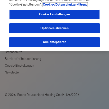
und um Ihre Einwilligung zu widerrufen, klicken Sie bitte auf
Vigilanz-Training
Podcast
Drittinformationen und deren Verwendung ab.
"Cookie-Einstellungen".
Cookie-/Datenschutzerklärung
Cookie-Einstellungen
Optionale ablehnen
Alle akzeptieren