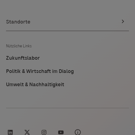
Chlamydia trachomatis persistiert an Körperstellen, die
für Phagozyten, T-Zellen und B-Zellen unzugänglich
sind. Die Oberfläche von C. trachomatis enthält nicht
genügend charakteristische Proteine, um eine
vollständige Immunantwort hervorzurufen. Die
Behandlung von C. trachomatis erfolgt mit
verschiedenen Antibiotika.