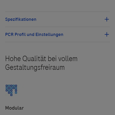
Mit diesem Assay werden 10 Zielkopien oder weniger
pro Reaktion Plasmid-DNA-Verdünnung) nachgewiesen.