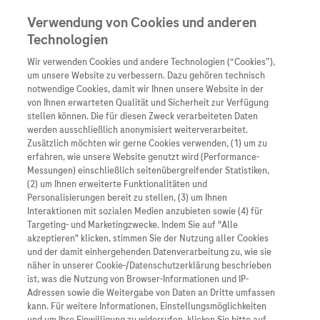
Verwendung von Cookies und anderen
Technologien
Wir verwenden Cookies und andere Technologien (“Cookies”),
Unternehmen
um unsere Website zu verbessern. Dazu gehören technisch
notwendige Cookies, damit wir Ihnen unsere Website in der
Innovation
von Ihnen erwarteten Qualität und Sicherheit zur Verfügung
stellen können. Die für diesen Zweck verarbeiteten Daten
Übersicht
Patienteninformati
werden ausschließlich anonymisiert weiterverarbeitet.
Übersicht
Arzneimittel
Zusätzlich möchten wir gerne Cookies verwenden, (1) um zu
Wer wir sind
erfahren, wie unsere Website genutzt wird (Performance-
Übersicht
Diagnostik
Messungen) einschließlich seitenübergreifender Statistiken,
Forschung
Übersicht
(2) um Ihnen erweiterte Funktionalitäten und
Was uns antreibt
Unser Service für Pat
Personalisierungen bereit zu stellen, (3) um Ihnen
Personalisierte Mediz
Interaktionen mit sozialen Medien anzubieten sowie (4) für
Kontakt
Arzneimittel A-Z
Unsere Standorte
Targeting- und Marketingzwecke. Indem Sie auf "Alle
Informationen zu Kra
Presse
akzeptieren" klicken, stimmen Sie der Nutzung aller Cookies
Digitalisierung
und der damit einhergehenden Datenverarbeitung zu, wie sie
Roche Pipeline
Roche Stories
Karriere
näher in unserer Cookie-/Datenschutzerklärung beschrieben
Diagnostik ist Vorsor
Blog Zukunftslabor
ist, was die Nutzung von Browser-Informationen und IP-
Roche Fachportal
Events
Adressen sowie die Weitergabe von Daten an Dritte umfassen
Klinische Studien
kann. Für weitere Informationen, Einstellungsmöglichkeiten