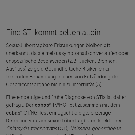
lehnt ausdrücklich jegliche Verantwortung für
Drittinformationen und deren Verwendung ab.
Sexuell übertragbare Erkrankungen bleiben oft
unerkannt, da sie meist asymptomatisch verlaufen oder
unspezifische Beschwerden (z.B. Jucken, Brennen,
Ausfluss) zeigen. Gesundheitliche Risiken einer
fehlenden Behandlung reichen von Entzündung der
Geschlechtsorgane bis hin zu Infertilität
(3)
.
Eine eindeutige und frühe Diagnose von STIs ist daher
gefragt. Der
cobas®
TV/MG Test zusammen mit dem
cobas®
CT/NG Test ermöglicht die gleichzeitige
Detektion von vier sexuell übertragbaren Infektionen –
Chlamydia trachomatis
(CT),
Neisseria gonorrhoeae