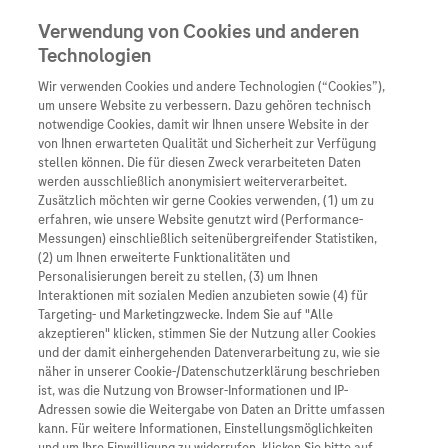
Verwendung von Cookies und anderen
Technologien
Wir verwenden Cookies und andere Technologien (“Cookies”),
Unternehmen
um unsere Website zu verbessern. Dazu gehören technisch
notwendige Cookies, damit wir Ihnen unsere Website in der
Innovation
von Ihnen erwarteten Qualität und Sicherheit zur Verfügung
stellen können. Die für diesen Zweck verarbeiteten Daten
Übersicht
Patienteninformati
werden ausschließlich anonymisiert weiterverarbeitet.
Übersicht
Arzneimittel
Zusätzlich möchten wir gerne Cookies verwenden, (1) um zu
Wer wir sind
erfahren, wie unsere Website genutzt wird (Performance-
Übersicht
Diagnostik
Messungen) einschließlich seitenübergreifender Statistiken,
Forschung
Übersicht
(2) um Ihnen erweiterte Funktionalitäten und
Was uns antreibt
Unser Service für Pat
Personalisierungen bereit zu stellen, (3) um Ihnen
Personalisierte Mediz
Interaktionen mit sozialen Medien anzubieten sowie (4) für
Kontakt
Arzneimittel A-Z
Unsere Standorte
Targeting- und Marketingzwecke. Indem Sie auf "Alle
Informationen zu Kra
Presse
akzeptieren" klicken, stimmen Sie der Nutzung aller Cookies
Digitalisierung
und der damit einhergehenden Datenverarbeitung zu, wie sie
Roche Pipeline
Roche Stories
Karriere
näher in unserer Cookie-/Datenschutzerklärung beschrieben
Diagnostik ist Vorsor
Blog Zukunftslabor
ist, was die Nutzung von Browser-Informationen und IP-
Roche Fachportal
Events
Adressen sowie die Weitergabe von Daten an Dritte umfassen
Klinische Studien
kann. Für weitere Informationen, Einstellungsmöglichkeiten