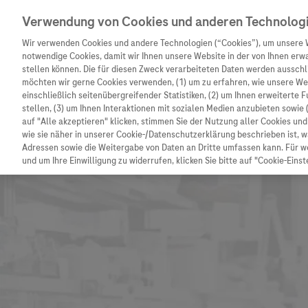
Verwendung von Cookies und anderen Technolog
Wir verwenden Cookies und andere Technologien (“Cookies”), um unsere 
notwendige Cookies, damit wir Ihnen unsere Website in der von Ihnen erw
stellen können. Die für diesen Zweck verarbeiteten Daten werden ausschli
möchten wir gerne Cookies verwenden, (1) um zu erfahren, wie unsere W
Unternehmen
Innovation
Patienteninformation
einschließlich seitenübergreifender Statistiken, (2) um Ihnen erweiterte 
stellen, (3) um Ihnen Interaktionen mit sozialen Medien anzubieten sowie 
auf "Alle akzeptieren" klicken, stimmen Sie der Nutzung aller Cookies u
wie sie näher in unserer Cookie-/Datenschutzerklärung beschrieben ist, 
Adressen sowie die Weitergabe von Daten an Dritte umfassen kann. Für we
und um Ihre Einwilligung zu widerrufen, klicken Sie bitte auf "Cookie-Einst
Unternehmen
Innovation
Patienteninformat
Wer wir sind
Forschung
Unser Service für P
Was uns antreibt
Personalisierte Medizin
Informationen zu K
Unsere Standorte
Digitalisierung
Diagnostik ist Vors