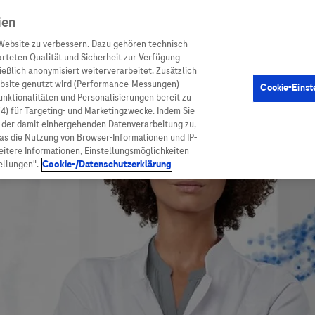
ien
Website zu verbessern. Dazu gehören technisch
arteten Qualität und Sicherheit zur Verfügung
eßlich anonymisiert weiterverarbeitet. Zusätzlich
ebsite genutzt wird (Performance-Messungen)
Cookie-Einst
en
Arzneimittel
Diagnostik
Funktionalitäten und Personalisierungen bereit zu
(4) für Targeting- und Marketingzwecke. Indem Sie
nd der damit einhergehenden Datenverarbeitung zu,
was die Nutzung von Browser-Informationen und IP-
itere Informationen, Einstellungsmöglichkeiten
ellungen".
Cookie-/Datenschutzerklärung
ionen
Arzneimittel
atient:innen
Arzneimittel A-Z
rankheiten
Roche Pipeline
orge
Roche Fachportal