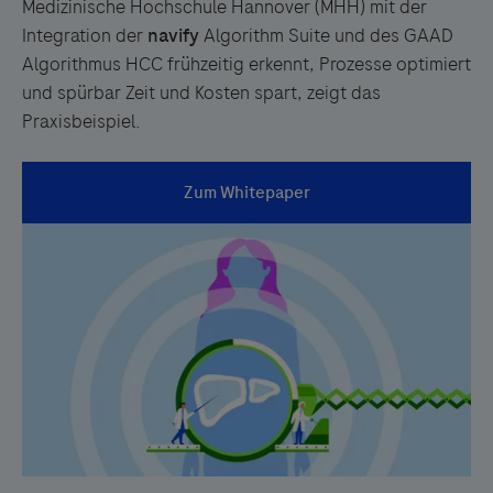
empfohlen in klinischen Leitlinien (z. B. EASL, ESMO)
Medizinische Hochschule Hannover (MHH) mit der
Identifikation von 40 % der mit Prednisolon-
Interventionen wie Varizen-Banding oder Shunt-
Integration der
navify
Algorithm Suite und des GAAD
behandelten Patienten mit schlechter
Verfahren
*bald erhältlich
*bald erhältlich
Algorithmus HCC frühzeitig erkennt, Prozesse optimiert
Überlebensprognose, für die Eignung alternativer
*bald erhältlich
und spürbar Zeit und Kosten spart, zeigt das
4
Behandlungen
Praxisbeispiel.
Optimierung der Ressourcennutzung und Reduktion
von Kosten für unnötige Behandlungen
*bald erhältlich