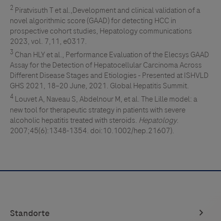
2
Piratvisuth T et al.,Development and clinical validation of a
novel algorithmic score (GAAD) for detecting HCC in
prospective cohort studies, Hepatology communications
2023, vol. 7,11, e0317.
3
Chan HLY et al., Performance Evaluation of the Elecsys GAAD
Assay for the Detection of Hepatocellular Carcinoma Across
Different Disease Stages and Etiologies - Presented at ISHVLD
GHS 2021, 18–20 June, 2021. Global Hepatitis Summit.
4
Louvet A, Naveau S, Abdelnour M, et al. The Lille model: a
new tool for therapeutic strategy in patients with severe
alcoholic hepatitis treated with steroids.
Hepatology
.
2007;45(6):1348-1354. doi:10.1002/hep.21607).