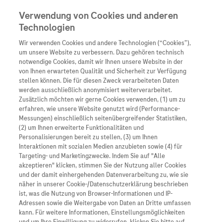
Verwendung von Cookies und anderen
Technologien
Wir verwenden Cookies und andere Technologien (“Cookies”),
Unternehmen
um unsere Website zu verbessern. Dazu gehören technisch
notwendige Cookies, damit wir Ihnen unsere Website in der
Innovation
von Ihnen erwarteten Qualität und Sicherheit zur Verfügung
stellen können. Die für diesen Zweck verarbeiteten Daten
Übersicht
Patienteninformati
werden ausschließlich anonymisiert weiterverarbeitet.
Übersicht
Arzneimittel
Zusätzlich möchten wir gerne Cookies verwenden, (1) um zu
Wer wir sind
erfahren, wie unsere Website genutzt wird (Performance-
Übersicht
Diagnostik
Messungen) einschließlich seitenübergreifender Statistiken,
Forschung
Übersicht
(2) um Ihnen erweiterte Funktionalitäten und
Was uns antreibt
Unser Service für Pat
Personalisierungen bereit zu stellen, (3) um Ihnen
Personalisierte Mediz
Interaktionen mit sozialen Medien anzubieten sowie (4) für
Kontakt
Arzneimittel A-Z
Unsere Standorte
Targeting- und Marketingzwecke. Indem Sie auf "Alle
Informationen zu Kra
Presse
akzeptieren" klicken, stimmen Sie der Nutzung aller Cookies
Digitalisierung
und der damit einhergehenden Datenverarbeitung zu, wie sie
Roche Pipeline
Roche Stories
Karriere
näher in unserer Cookie-/Datenschutzerklärung beschrieben
Diagnostik ist Vorsor
Blog Zukunftslabor
ist, was die Nutzung von Browser-Informationen und IP-
Roche Fachportal
Events
Adressen sowie die Weitergabe von Daten an Dritte umfassen
Klinische Studien
kann. Für weitere Informationen, Einstellungsmöglichkeiten