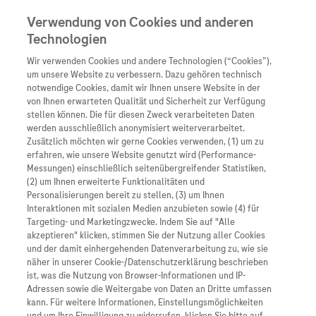
Verwendung von Cookies und anderen
Technologien
Wir verwenden Cookies und andere Technologien (“Cookies”),
Unternehmen
um unsere Website zu verbessern. Dazu gehören technisch
notwendige Cookies, damit wir Ihnen unsere Website in der
Innovation
von Ihnen erwarteten Qualität und Sicherheit zur Verfügung
stellen können. Die für diesen Zweck verarbeiteten Daten
Übersicht
Patienteninformati
werden ausschließlich anonymisiert weiterverarbeitet.
Übersicht
Arzneimittel
Zusätzlich möchten wir gerne Cookies verwenden, (1) um zu
Wer wir sind
erfahren, wie unsere Website genutzt wird (Performance-
Übersicht
Diagnostik
Messungen) einschließlich seitenübergreifender Statistiken,
Forschung
Übersicht
(2) um Ihnen erweiterte Funktionalitäten und
Was uns antreibt
Unser Service für Pat
Personalisierungen bereit zu stellen, (3) um Ihnen
Personalisierte Mediz
Interaktionen mit sozialen Medien anzubieten sowie (4) für
Kontakt
Arzneimittel A-Z
Unsere Standorte
Targeting- und Marketingzwecke. Indem Sie auf "Alle
Informationen zu Kra
Presse
akzeptieren" klicken, stimmen Sie der Nutzung aller Cookies
Digitalisierung
und der damit einhergehenden Datenverarbeitung zu, wie sie
Roche Pipeline
Roche Stories
Karriere
näher in unserer Cookie-/Datenschutzerklärung beschrieben
Diagnostik ist Vorsor
Blog Zukunftslabor
ist, was die Nutzung von Browser-Informationen und IP-
Roche Fachportal
Events
Adressen sowie die Weitergabe von Daten an Dritte umfassen
Klinische Studien
kann. Für weitere Informationen, Einstellungsmöglichkeiten