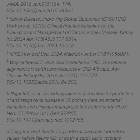
JAMA. 2016 Jan;315:164–174.
DOI:10.1001/jama.2015.18202.
2
Kidney Disease: Improving Global Outcomes (KDIGO) CKD
Work Group. KDIGO Clinical Practice Guideline for the
Evaluation and Management of Chronic Kidney Disease. Kidney
Int. 2024 Apr;105(4S):S117-S314.
DOI:10.1016/j.kint.2023.10.018.
3
KFRE Intended Use. 2024. Material number 09891986001.
4
Wojciechowski P, et al. Risk Prediction in CKD: The rational
alignment of health care resources in CKD 4/5 care. Adv
Chronic Kidney Dis. 2016 Jul;23(4):227-230.
DOI:10.1053/j.ackd.2016.04.002.
5 Major RW, et al. The kidney failure risk equation for prediction
of end stage renal disease in UK primary care: an external
validation and clinical impact projection cohort study. PLoS
Med. 2019 Nov;16(11):e1002955.
DOI:10.1371/journal.pmed.1002955.
6 Duggal V, et al. Nephrology referral based on laboratory
values, kidney failure risk, or both: a study using veterans