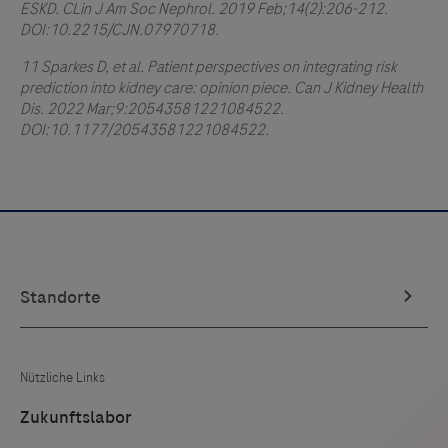
ESKD. CLin J Am Soc Nephrol. 2019 Feb;14(2):206-212.
DOI:10.2215/CJN.07970718.
11 Sparkes D, et al. Patient perspectives on integrating risk
prediction into kidney care: opinion piece. Can J Kidney Health
Dis. 2022 Mar;9:20543581221084522.
DOI:10.1177/20543581221084522.