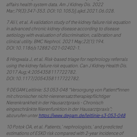
affairs health system data. Am J Kidney Dis. 2022
Mar;79(3):347-353. DOI:10.1053/j.ajkd.2021.06.028.
7 Ali I, et al. A validation study of the kidney failure risk equation
in advanced chronic kidney disease according to disease
aetiology with evaluation of discrimination, calibration and
clinical utility. BMC Nephrol. 2021 May;22(1):194.
DOI:10.1186/s12882-021-02402-1.
8 Hingwala J, et al. Risk-based triage for nephrology referrals
using the kidney failure risk equation. Can J Kidney Health Dis.
2017 Aug;4:2054358117722782.
DOI:10.1177/2054358117722782.
9 DEGAM Leitlinie: S3 053-048 “Versorgung von Patient*innen
mit chronischer nicht-nierenersatztherapiepflichtiger
Nierenkrankheit in der Hausarztpraxis - Chronisch
eingeschränkte Nierenfunktion in der Hausarztpraxis”;
abzurufen unter
https://www.degam.de/leitlinie-s3-053-048
10 Potok OA, et al. Patients,’ nephrologists,’ and predicted
estimations of ESKD risk compared with 2-year incidence of