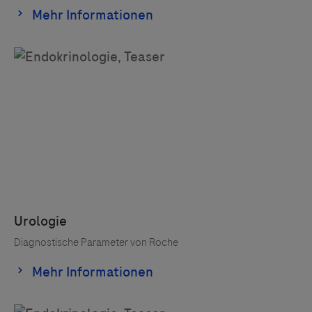
Links zu Websites Dritter werden im Sinne des
Servicegedankens angeboten. Der Herausgeber äußert
keine Meinung über den Inhalt von Websites Dritter und
lehnt ausdrücklich jegliche Verantwortung für
Drittinformationen und deren Verwendung ab.