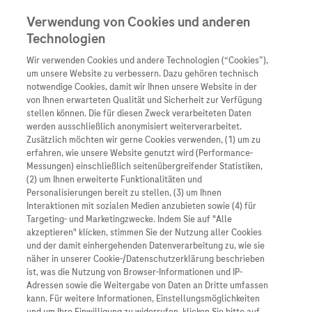
Verwendung von Cookies und anderen
Technologien
Wir verwenden Cookies und andere Technologien (“Cookies”),
Unternehmen
um unsere Website zu verbessern. Dazu gehören technisch
notwendige Cookies, damit wir Ihnen unsere Website in der
Innovation
von Ihnen erwarteten Qualität und Sicherheit zur Verfügung
stellen können. Die für diesen Zweck verarbeiteten Daten
Übersicht
Patienteninformati
werden ausschließlich anonymisiert weiterverarbeitet.
Übersicht
Arzneimittel
Zusätzlich möchten wir gerne Cookies verwenden, (1) um zu
Wer wir sind
erfahren, wie unsere Website genutzt wird (Performance-
Übersicht
Diagnostik
Messungen) einschließlich seitenübergreifender Statistiken,
Forschung
Übersicht
(2) um Ihnen erweiterte Funktionalitäten und
Was uns antreibt
Unser Service für Pat
Personalisierungen bereit zu stellen, (3) um Ihnen
Personalisierte Mediz
Interaktionen mit sozialen Medien anzubieten sowie (4) für
Kontakt
Arzneimittel A-Z
Unsere Standorte
Targeting- und Marketingzwecke. Indem Sie auf "Alle
Informationen zu Kra
Presse
akzeptieren" klicken, stimmen Sie der Nutzung aller Cookies
Digitalisierung
und der damit einhergehenden Datenverarbeitung zu, wie sie
Roche Pipeline
Roche Stories
Karriere
näher in unserer Cookie-/Datenschutzerklärung beschrieben
Diagnostik ist Vorsor
Blog Zukunftslabor
ist, was die Nutzung von Browser-Informationen und IP-
Roche Fachportal
Events
Adressen sowie die Weitergabe von Daten an Dritte umfassen
Viele medizinische Entscheidungen basieren
Klinische Studien
kann. Für weitere Informationen, Einstellungsmöglichkeiten