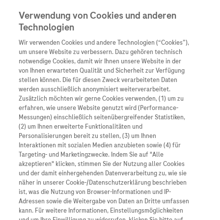
Verwendung von Cookies und anderen
Technologien
Wir verwenden Cookies und andere Technologien (“Cookies”),
Unternehmen
um unsere Website zu verbessern. Dazu gehören technisch
notwendige Cookies, damit wir Ihnen unsere Website in der
Innovation
von Ihnen erwarteten Qualität und Sicherheit zur Verfügung
stellen können. Die für diesen Zweck verarbeiteten Daten
Übersicht
Patienteninformati
Die Roche Laborforen bieten Ihnen seit über 20 Jahren
werden ausschließlich anonymisiert weiterverarbeitet.
Übersicht
eine Plattform für medizinischen, wissenschaftlichen
Arzneimittel
Zusätzlich möchten wir gerne Cookies verwenden, (1) um zu
Wer wir sind
erfahren, wie unsere Website genutzt wird (Performance-
und praktischen Austausch rund um die
Übersicht
Diagnostik
Messungen) einschließlich seitenübergreifender Statistiken,
Forschung
(Labor-)diagnostik. Informieren Sie sich über neueste
Übersicht
(2) um Ihnen erweiterte Funktionalitäten und
Was uns antreibt
Trends, Forschungsergebnisse und innovative
Unser Service für Pat
Personalisierungen bereit zu stellen, (3) um Ihnen
Personalisierte Mediz
Interaktionen mit sozialen Medien anzubieten sowie (4) für
Technologien rund ums Labor.
Kontakt
Arzneimittel A-Z
Unsere Standorte
Targeting- und Marketingzwecke. Indem Sie auf "Alle
Informationen zu Kra
Presse
akzeptieren" klicken, stimmen Sie der Nutzung aller Cookies
Digitalisierung
Dabei erwartet Sie ein Mix aus spannenden Vorträgen,
und der damit einhergehenden Datenverarbeitung zu, wie sie
Roche Pipeline
Roche Stories
Karriere
interaktiven Diskussionsrunden und reichlich
näher in unserer Cookie-/Datenschutzerklärung beschrieben
Diagnostik ist Vorsor
Blog Zukunftslabor
ist, was die Nutzung von Browser-Informationen und IP-
Gelegenheit zum Netzwerken.
Roche Fachportal
Events
Adressen sowie die Weitergabe von Daten an Dritte umfassen
Klinische Studien
kann. Für weitere Informationen, Einstellungsmöglichkeiten