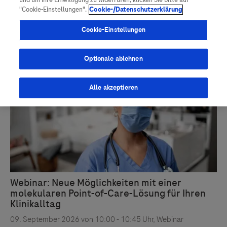
und um Ihre Einwilligung zu widerrufen, klicken Sie bitte auf
Vigilanz-Training
Podcast
"Cookie-Einstellungen".
Cookie-/Datenschutzerklärung
Cookie-Einstellungen
Optionale ablehnen
Alle akzeptieren