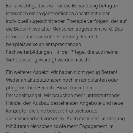
Es ist wichtig, dass wir für die Behandlung betagter
Menschen einen ganzheitlichen Ansatz mit einer
individuell zugeschnittenen Therapie verfolgen, der auf
die Bedürfnisse alter Menschen abgestimmt wird. Das
erfordert medizinische Erfahrung! Es fehlt
beispielsweise an entsprechenden
Fachweiterbildungen – in der Pflege, die aus meiner
Sicht besser gewürdigt werden müsste.
Links zu Websites Dritter werden im Sinne des
Ein weiterer Aspekt: Wir haben nicht genug Betten!
Servicegedankens angeboten. Der Herausgeber äußert
Weder im akutstationären noch im ambulanten oder
keine Meinung über den Inhalt von Websites Dritter und
pflegerischen Bereich. Hinzu kommt der
lehnt ausdrücklich jegliche Verantwortung für
Personalmangel. Wir brauchen mehr unterstützende
Drittinformationen und deren Verwendung ab.
Hände, den Ausbau bestehender Angebote und neue
Konzepte, die eine bessere transsektorale
Zusammenarbeit vorsehen. Auch mehr Zeit im Umgang
mit älteren Menschen sowie mehr Engagement im