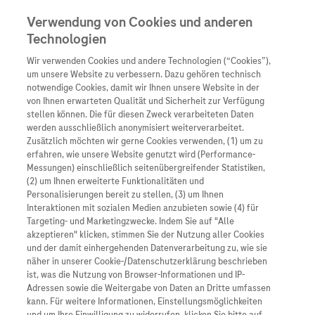
Verwendung von Cookies und anderen
Technologien
Wir verwenden Cookies und andere Technologien (“Cookies”),
Unternehmen
um unsere Website zu verbessern. Dazu gehören technisch
notwendige Cookies, damit wir Ihnen unsere Website in der
Innovation
von Ihnen erwarteten Qualität und Sicherheit zur Verfügung
stellen können. Die für diesen Zweck verarbeiteten Daten
Übersicht
Patienteninformati
werden ausschließlich anonymisiert weiterverarbeitet.
Übersicht
Arzneimittel
Zusätzlich möchten wir gerne Cookies verwenden, (1) um zu
Wer wir sind
erfahren, wie unsere Website genutzt wird (Performance-
Übersicht
Diagnostik
Messungen) einschließlich seitenübergreifender Statistiken,
Forschung
Übersicht
(2) um Ihnen erweiterte Funktionalitäten und
Was uns antreibt
Unser Service für Pat
Personalisierungen bereit zu stellen, (3) um Ihnen
Personalisierte Mediz
Interaktionen mit sozialen Medien anzubieten sowie (4) für
Kontakt
Arzneimittel A-Z
Unsere Standorte
Targeting- und Marketingzwecke. Indem Sie auf "Alle
Informationen zu Kra
Presse
akzeptieren" klicken, stimmen Sie der Nutzung aller Cookies
Digitalisierung
und der damit einhergehenden Datenverarbeitung zu, wie sie
Roche Pipeline
Roche Stories
Karriere
näher in unserer Cookie-/Datenschutzerklärung beschrieben
Diagnostik ist Vorsor
Blog Zukunftslabor
ist, was die Nutzung von Browser-Informationen und IP-
Roche Fachportal
Events
Adressen sowie die Weitergabe von Daten an Dritte umfassen
Klinische Studien
kann. Für weitere Informationen, Einstellungsmöglichkeiten