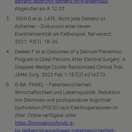
demenz-leben/mit-demenz-im-krankenhaus
.
Abgerufen am 8.12.23
Görß D et al. LATE: Nicht jede Demenz ist
Alzheimer – Diskussion einer neuen
Krankheitsentität am Fallbeispiel. Nervenarzt.
2021; 92(1): 18–26.
Deeken F et al.Outcomes of a Delirium Prevention
Program in Older Persons After Elective Surgery: A
Stepped-Wedge Cluster Randomized Clinical Trial.
JAMA Surg. 2022 Feb 1;157(2):e216370.
G-BA. PAWEL – Patientensicherheit,
Wirtschaftlichkeit und Lebensqualität: Reduktion
von Delirrisiko und postoperativer kognitiver
Dysfunktion (POCD) nach Elektivoperationen im
Alter. Online verfügbar unter:
https://innovationsfonds.g-
ba.de/beschluesse/pawel-patientensicherheit-