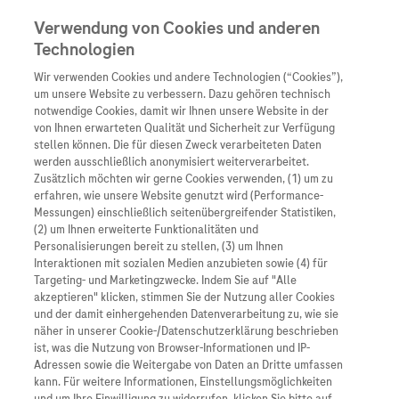
Verwendung von Cookies und anderen
Technologien
Wir verwenden Cookies und andere Technologien (“Cookies”),
Unternehmen
um unsere Website zu verbessern. Dazu gehören technisch
notwendige Cookies, damit wir Ihnen unsere Website in der
Innovation
von Ihnen erwarteten Qualität und Sicherheit zur Verfügung
stellen können. Die für diesen Zweck verarbeiteten Daten
Übersicht
Patienteninformati
werden ausschließlich anonymisiert weiterverarbeitet.
Übersicht
Arzneimittel
Zusätzlich möchten wir gerne Cookies verwenden, (1) um zu
Wer wir sind
erfahren, wie unsere Website genutzt wird (Performance-
Übersicht
Diagnostik
Messungen) einschließlich seitenübergreifender Statistiken,
Forschung
Übersicht
(2) um Ihnen erweiterte Funktionalitäten und
Was uns antreibt
Unser Service für Pat
Personalisierungen bereit zu stellen, (3) um Ihnen
Personalisierte Mediz
Interaktionen mit sozialen Medien anzubieten sowie (4) für
Kontakt
Arzneimittel A-Z
Unsere Standorte
Targeting- und Marketingzwecke. Indem Sie auf "Alle
Informationen zu Kra
Presse
akzeptieren" klicken, stimmen Sie der Nutzung aller Cookies
Digitalisierung
und der damit einhergehenden Datenverarbeitung zu, wie sie
Roche Pipeline
Roche Stories
Karriere
näher in unserer Cookie-/Datenschutzerklärung beschrieben
Diagnostik ist Vorsor
Blog Zukunftslabor
ist, was die Nutzung von Browser-Informationen und IP-
Roche Fachportal
Events
Adressen sowie die Weitergabe von Daten an Dritte umfassen
Erschienen am 05/08/2024 von
in
Klinische Studien
kann. Für weitere Informationen, Einstellungsmöglichkeiten