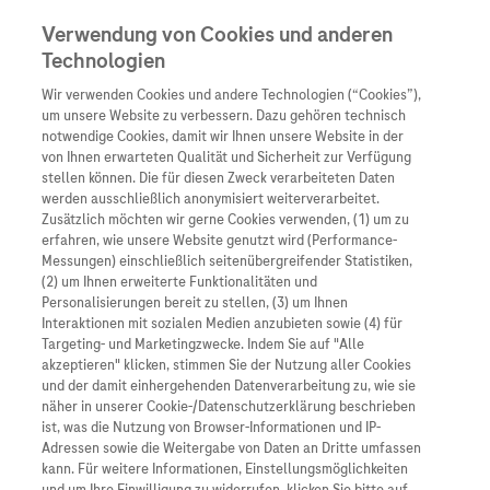
Verwendung von Cookies und anderen
Technologien
Wir verwenden Cookies und andere Technologien (“Cookies”),
Unternehmen
um unsere Website zu verbessern. Dazu gehören technisch
notwendige Cookies, damit wir Ihnen unsere Website in der
Innovation
von Ihnen erwarteten Qualität und Sicherheit zur Verfügung
stellen können. Die für diesen Zweck verarbeiteten Daten
Übersicht
Patienteninformati
werden ausschließlich anonymisiert weiterverarbeitet.
Übersicht
Arzneimittel
Zusätzlich möchten wir gerne Cookies verwenden, (1) um zu
Wer wir sind
erfahren, wie unsere Website genutzt wird (Performance-
Übersicht
Diagnostik
Messungen) einschließlich seitenübergreifender Statistiken,
Forschung
Übersicht
(2) um Ihnen erweiterte Funktionalitäten und
Was uns antreibt
Unser Service für Pat
Personalisierungen bereit zu stellen, (3) um Ihnen
Personalisierte Mediz
Interaktionen mit sozialen Medien anzubieten sowie (4) für
Kontakt
Arzneimittel A-Z
Unsere Standorte
Targeting- und Marketingzwecke. Indem Sie auf "Alle
Informationen zu Kra
Presse
akzeptieren" klicken, stimmen Sie der Nutzung aller Cookies
Digitalisierung
und der damit einhergehenden Datenverarbeitung zu, wie sie
Roche Pipeline
Roche Stories
Karriere
näher in unserer Cookie-/Datenschutzerklärung beschrieben
Diagnostik ist Vorsor
Erschienen am 05/11/2022 von
Blog Zukunftslabor
ist, was die Nutzung von Browser-Informationen und IP-
in den Kategorien
Roche Fachportal
Events
Adressen sowie die Weitergabe von Daten an Dritte umfassen
Klinische Studien
kann. Für weitere Informationen, Einstellungsmöglichkeiten