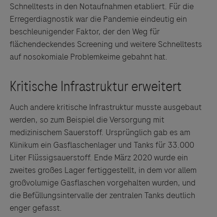
Schnelltests in den Notaufnahmen etabliert. Für die
Erregerdiagnostik war die Pandemie eindeutig ein
beschleunigender Faktor, der den Weg für
flächendeckendes Screening und weitere Schnelltests
auf nosokomiale Problemkeime gebahnt hat.
Auch andere kritische Infrastruktur musste ausgebaut
werden, so zum Beispiel die Versorgung mit
medizinischem Sauerstoff. Ursprünglich gab es am
Klinikum ein Gasflaschenlager und Tanks für 33.000
Liter Flüssigsauerstoff. Ende März 2020 wurde ein
zweites großes Lager fertiggestellt, in dem vor allem
Links zu Websites Dritter werden im Sinne des
großvolumige Gasflaschen vorgehalten wurden, und
Servicegedankens angeboten. Der Herausgeber äußert
die Befüllungsintervalle der zentralen Tanks deutlich
keine Meinung über den Inhalt von Websites Dritter und
enger gefasst.
lehnt ausdrücklich jegliche Verantwortung für