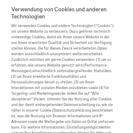
Verwendung von Cookies und anderen
Technologien
Wir verwenden Cookies und andere Technologien (“Cookies”),
Unternehmen
um unsere Website zu verbessern. Dazu gehören technisch
notwendige Cookies, damit wir Ihnen unsere Website in der
Innovation
von Ihnen erwarteten Qualität und Sicherheit zur Verfügung
stellen können. Die für diesen Zweck verarbeiteten Daten
Übersicht
Patienteninformati
werden ausschließlich anonymisiert weiterverarbeitet.
Übersicht
Arzneimittel
Zusätzlich möchten wir gerne Cookies verwenden, (1) um zu
Wer wir sind
erfahren, wie unsere Website genutzt wird (Performance-
Übersicht
Diagnostik
Messungen) einschließlich seitenübergreifender Statistiken,
Forschung
Übersicht
(2) um Ihnen erweiterte Funktionalitäten und
Was uns antreibt
Unser Service für Pat
Personalisierungen bereit zu stellen, (3) um Ihnen
Personalisierte Mediz
Interaktionen mit sozialen Medien anzubieten sowie (4) für
Kontakt
Arzneimittel A-Z
Unsere Standorte
Targeting- und Marketingzwecke. Indem Sie auf "Alle
Informationen zu Kra
Presse
akzeptieren" klicken, stimmen Sie der Nutzung aller Cookies
Digitalisierung
und der damit einhergehenden Datenverarbeitung zu, wie sie
Roche Pipeline
Roche Stories
Karriere
näher in unserer Cookie-/Datenschutzerklärung beschrieben
Diagnostik ist Vorsor
Blog Zukunftslabor
ist, was die Nutzung von Browser-Informationen und IP-
Roche Fachportal
Events
Adressen sowie die Weitergabe von Daten an Dritte umfassen
Klinische Studien
kann. Für weitere Informationen, Einstellungsmöglichkeiten