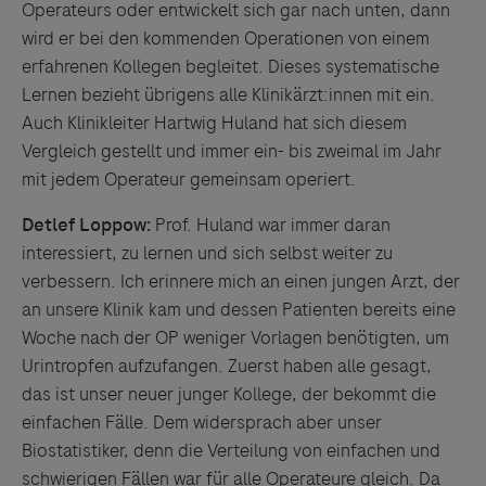
Operateurs oder entwickelt sich gar nach unten, dann
wird er bei den kommenden Operationen von einem
erfahrenen Kollegen begleitet. Dieses systematische
Lernen bezieht übrigens alle Klinikärzt:innen mit ein.
Auch Klinikleiter Hartwig Huland hat sich diesem
Vergleich gestellt und immer ein- bis zweimal im Jahr
mit jedem Operateur gemeinsam operiert.
Detlef Loppow:
Prof. Huland war immer daran
interessiert, zu lernen und sich selbst weiter zu
verbessern. Ich erinnere mich an einen jungen Arzt, der
an unsere Klinik kam und dessen Patienten bereits eine
Woche nach der OP weniger Vorlagen benötigten, um
Urintropfen aufzufangen. Zuerst haben alle gesagt,
das ist unser neuer junger Kollege, der bekommt die
einfachen Fälle. Dem widersprach aber unser
Biostatistiker, denn die Verteilung von einfachen und
Links zu Websites Dritter werden im Sinne des
schwierigen Fällen war für alle Operateure gleich. Da