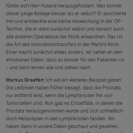
Servicegedankens angeboten. Der Herausgeber äußert
fühlte sich Herr Huland herausgefordert. Was konnte
keine Meinung über den Inhalt von Websites Dritter und
dieser junge Kollege besser als er selbst? Er assistierte
lehnt ausdrücklich jegliche Verantwortung für
ihm und entdeckte eine kleine Abweichung in der OP-
Drittinformationen und deren Verwendung ab.
Technik, die er dann zunächst selbst und danach auch
alle anderen Operateure der Klinik anwandten. Das ist
die Art des Innovationstransfers in der Martini-Klinik:
Einer macht zunächst etwas anders, wir sehen an den
erhobenen Daten, dass es besser für den Patienten ist
– und dann lernen alle und ziehen nach.
Markus Graefen:
Ich will ein weiteres Beispiel geben:
Die Leitlinien haben früher besagt, dass die Prostata
nur entfernt wird, wenn die Lymphknoten frei von
Tumorzellen sind. Nun gab es Einzelfälle, in denen die
Prostata herausgenommen wurde und sich schließlich
doch Metastasen in den Lymphknoten fanden. Wir
haben dann in unsere Daten geschaut und gesehen,