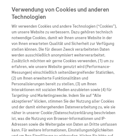
Verwendung von Cookies und anderen
Technologien
Wir verwenden Cookies und andere Technologien (“Cookies”),
Unternehmen
um unsere Website zu verbessern. Dazu gehören technisch
notwendige Cookies, damit wir Ihnen unsere Website in der
Innovation
von Ihnen erwarteten Qualität und Sicherheit zur Verfügung
stellen können. Die für diesen Zweck verarbeiteten Daten
Übersicht
Patienteninformati
werden ausschließlich anonymisiert weiterverarbeitet.
Übersicht
Arzneimittel
Zusätzlich möchten wir gerne Cookies verwenden, (1) um zu
Wer wir sind
erfahren, wie unsere Website genutzt wird (Performance-
Übersicht
Diagnostik
Messungen) einschließlich seitenübergreifender Statistiken,
Forschung
Übersicht
(2) um Ihnen erweiterte Funktionalitäten und
Was uns antreibt
Unser Service für Pat
Personalisierungen bereit zu stellen, (3) um Ihnen
Personalisierte Mediz
Interaktionen mit sozialen Medien anzubieten sowie (4) für
Kontakt
Arzneimittel A-Z
Unsere Standorte
Targeting- und Marketingzwecke. Indem Sie auf "Alle
Informationen zu Kra
Presse
akzeptieren" klicken, stimmen Sie der Nutzung aller Cookies
Digitalisierung
und der damit einhergehenden Datenverarbeitung zu, wie sie
Roche Pipeline
Roche Stories
Karriere
näher in unserer Cookie-/Datenschutzerklärung beschrieben
Diagnostik ist Vorsor
Blog Zukunftslabor
ist, was die Nutzung von Browser-Informationen und IP-
Roche Fachportal
Events
Adressen sowie die Weitergabe von Daten an Dritte umfassen
Klinische Studien
kann. Für weitere Informationen, Einstellungsmöglichkeiten